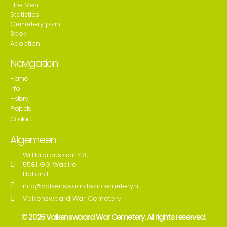
The Men
Statistics
Cemetery plan
Book
Adoption
Navigation
Home
Info
History
Projects
Contact
Algemeen
Willibrorduslaan 48,
5581 GG Waalre
Holland
info@valkenswaardwarcemetery.nl
Valkenswaard War Cemetery
© 2026 Valkenswaard War Cemetery. All rights reserved.