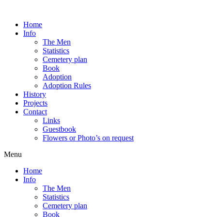
Home
Info
The Men
Statistics
Cemetery plan
Book
Adoption
Adoption Rules
History
Projects
Contact
Links
Guestbook
Flowers or Photo’s on request
Menu
Home
Info
The Men
Statistics
Cemetery plan
Book