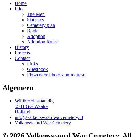
Home
Info
The Men
Statistics
Cemetery plan
Book
Adoption
Adoption Rules
History
Projects
Contact
Links
Guestbook
Flowers or Photo’s on request
Algemeen
Willibrorduslaan 48,
5581 GG Waalre
Holland
info@valkenswaardwarcemetery.nl
Valkenswaard War Cemetery
© 2026 Valkenswaard War Cemetery. All