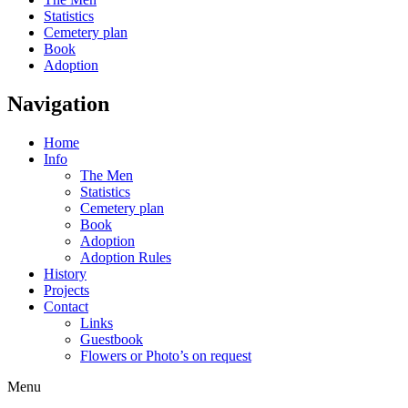
Statistics
Cemetery plan
Book
Adoption
Navigation
Home
Info
The Men
Statistics
Cemetery plan
Book
Adoption
Adoption Rules
History
Projects
Contact
Links
Guestbook
Flowers or Photo’s on request
Menu