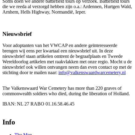
Soms doen we andere battlefield tours op verzoek. Battlefield tours
die we reeda al verzorgd hebben zijn o.a.: Ardennen, Hurtgen Wald,
Arnhem, Hells Highway, Normandië, Ieper.
Nieuwsbrief
Voor adoptanten van het VWCAP en andere geïnteresseerde
brengen wij eens per kwartaal een nieuwsbrief uit. In deze
nieuwsbrief staan artikelen omtrent de begraafplaats en Tweede
Wereldoorlog artikelen met raakvlakken met onze regio. Mocht u de
nieuwsbrief ook willen ontvangen neem dan even contact op met de
stichting door te mailen naar:
info@valkenswaardwarcemetery.nl
The Valkenswaard War Cemetery has more than 220 graves of
commonwealth soldiers who died, during the liberation of Holland.
IBAN: NL 27 RABO 01.16.58.46.45
PayPal
Info
The Men